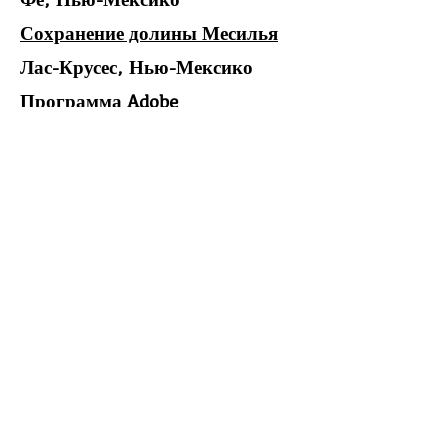
Сохранение долины Месилья
Лас-Крусес, Нью-Мексико
Программа Adobe
муниципального колледжа
Санта-Фе
Санта-Фе, Нью-
Мексико
Гильдия землестроителей
Почтовый ящик 10532 Аламеда,
Нью-Мексико, 87184
© 2021. Все права защищены. Все
права защищены.
Дизайн веб-сайта:
Always Online Design