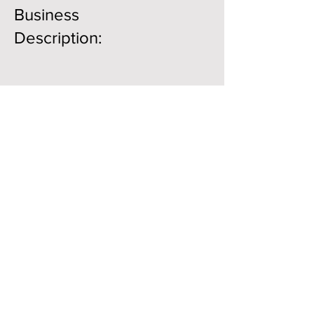
Business
Description:
Member Directory
Business Directory
Гильдия землестроителей
Почтовый ящик 10532 Аламеда,
Нью-Мексико, 87184
© 2021. Все права защищены. Все
права защищены.