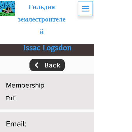
Гильдия
землестроителе
й
Issac Logsdon
Back
Membership
Full
Email: