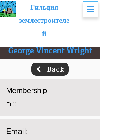
Гильдия
землестроителе
й
George Vincent Wright
Back
Membership
Full
Email: