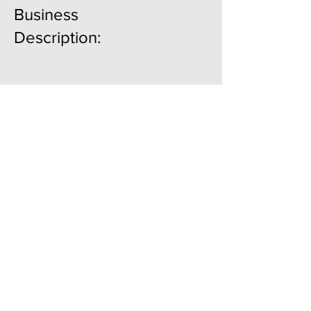
Business
Description:
Member Directory
Business Directory
Гильдия землестроителей
Почтовый ящик 10532 Аламеда,
Нью-Мексико, 87184
© 2021. Все права защищены. Все
права защищены.