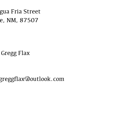
ua Fria Street
Fe, NM, 87507
Gregg Flax
greggflax@outlook.com