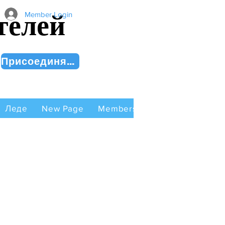
телей
Member Login
Присоединяйся сейчас!
Леде
New Page
Members