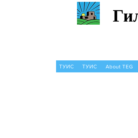
Ги
ТУИС
ТУИС
About TEG