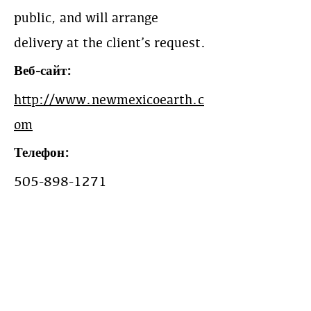
public, and will arrange
delivery at the client’s request.
Веб-сайт:
http://www.newmexicoearth.c
om
Телефон:
505-898-1271
Рабочая зона:
Multi state deliveries available-
inquire
Расчетный год: