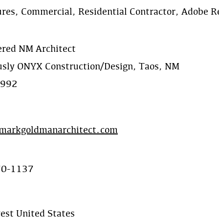
ures, Commercial, Residential Contractor, Adobe R
ered NM Architect
usly ONYX Construction/Design, Taos, NM
1992
/markgoldmanarchitect.com
70-1137
est United States