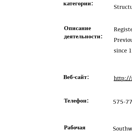
категории:
Struct
Описание
Regist
деятельности:
Previo
since 
Веб-сайт:
http:/
Телефон:
575-7
Рабочая
Southw