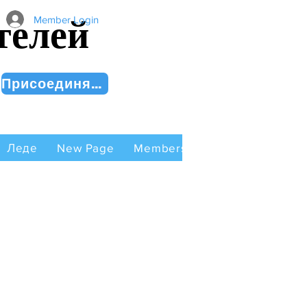
телей
Member Login
Присоединяйся сейчас!
Леде
New Page
Members