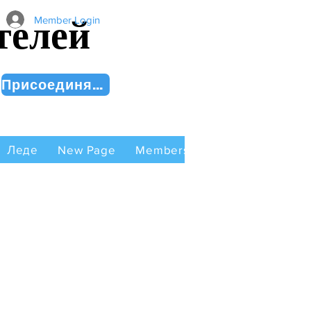
телей
Member Login
Присоединяйся сейчас!
Леде
New Page
Members