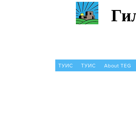
Ги
ТУИС
ТУИС
About TEG